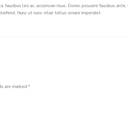
ta, faucibus leo ac, accumsan risus. Donec posuere faucibus ante, v
eifend. Nunc ut nunc vitae tellus ornare imperdiet.
lds are marked
*