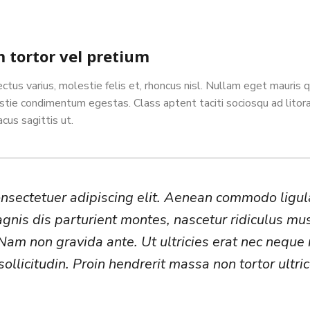
tortor vel pretium
us varius, molestie felis et, rhoncus nisl. Nullam eget mauris 
tie condimentum egestas. Class aptent taciti sociosqu ad litora
cus sagittis ut.
onsectetuer adipiscing elit. Aenean commodo lig
gnis dis parturient montes, nascetur ridiculus mus
 Nam non gravida ante. Ut ultricies erat nec neque 
licitudin. Proin hendrerit massa non tortor ultri