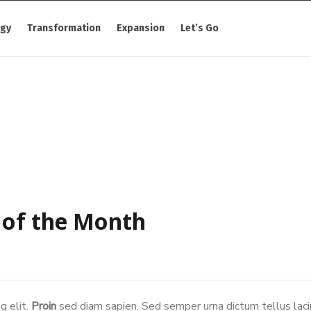
egy
Transformation
Expansion
Let’s Go
s of the Month
g elit.
Proin
sed diam sapien. Sed semper urna dictum tellus lacin