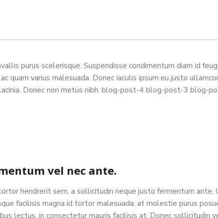
allis purus scelerisque. Suspendisse condimentum diam id feugiat
ac quam varius malesuada. Donec iaculis ipsum eu justo ullamcorpe
er lacinia. Donec non metus nibh. blog-post-4 blog-post-3 blog-
imentum vel nec ante.
 tortor hendrerit sem, a sollicitudin neque justo fermentum ante
isque facilisis magna id tortor malesuada, at molestie purus po
us lectus, in consectetur mauris facilisis at. Donec sollicitudin