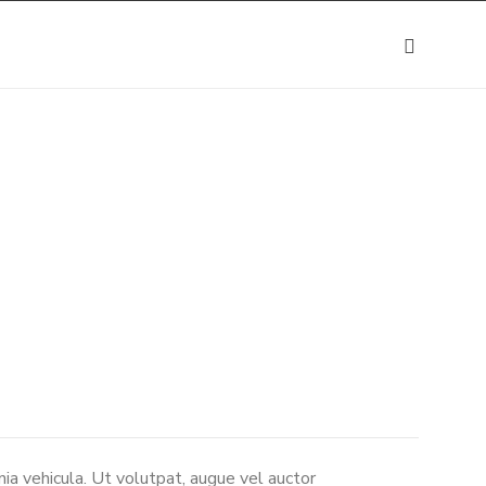
Home
Events
Top Five Business Events of the Month
ia vehicula. Ut volutpat, augue vel auctor