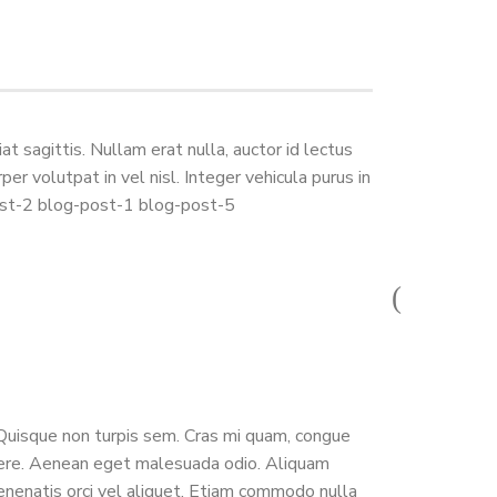
 sagittis. Nullam erat nulla, auctor id lectus
r volutpat in vel nisl. Integer vehicula purus in
post-2 blog-post-1 blog-post-5
. Quisque non turpis sem. Cras mi quam, congue
suere. Aenean eget malesuada odio. Aliquam
 venenatis orci vel aliquet. Etiam commodo nulla