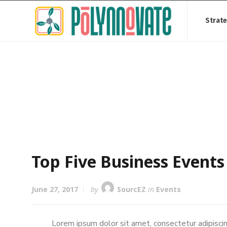
Strat
Blog
Top Five Business Event
June 27, 2017
by
SourcEZ
in
Events
Lorem ipsum dolor sit amet, consectetur adipiscin